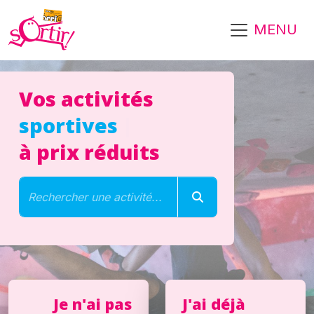
Aller au contenu principal
MENU
Vos activités
sportives
|
à prix réduits
Lancer la recherche
Rechercher une activité...
Je n'ai pas
J'ai déjà