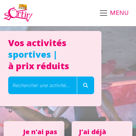
Aller au contenu principal
MENU
Vos activités
sportives
|
à prix réduits
Lancer la recherche
Rechercher une activité...
Je n'ai pas
J'ai déjà