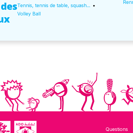
Ren
 des
Tennis, tennis de table, squash...
•
Volley Ball
ux
Questions