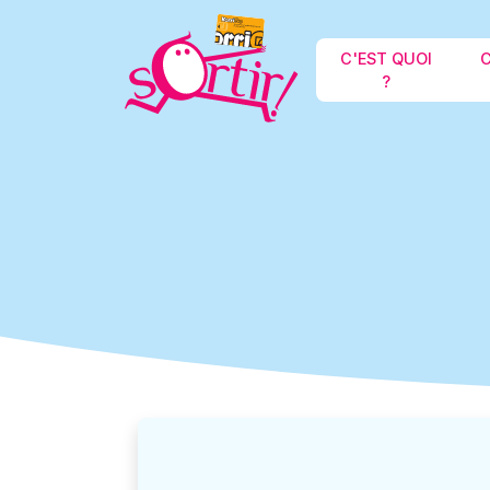
C'EST QUOI
C
?