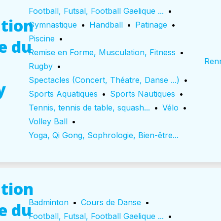
Football, Futsal, Football Gaelique ...
•
tion
Gymnastique
•
Handball
•
Patinage
•
Piscine
•
e du
Remise en Forme, Musculation, Fitness
•
Ren
Rugby
•
Spectacles (Concert, Théatre, Danse ...)
•
y
Sports Aquatiques
•
Sports Nautiques
•
Tennis, tennis de table, squash...
•
Vélo
•
Volley Ball
•
Yoga, Qi Gong, Sophrologie, Bien-être...
tion
Badminton
•
Cours de Danse
•
e du
Football, Futsal, Football Gaelique ...
•