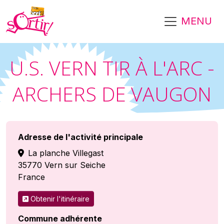
Aller au contenu principal
MENU
U.S. VERN TIR À L'ARC -
ARCHERS DE VAUGON
Adresse de l'activité principale
La planche Villegast
35770
Vern sur Seiche
France
Obtenir l'itinéraire
Commune adhérente