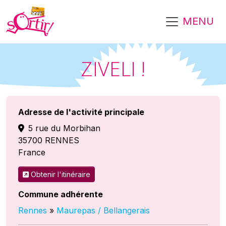
Aller au contenu principal
MENU
ZIVELI !
Adresse de l'activité principale
5 rue du Morbihan
35700
RENNES
France
Obtenir l'itinéraire
Commune adhérente
Rennes
»
Maurepas / Bellangerais