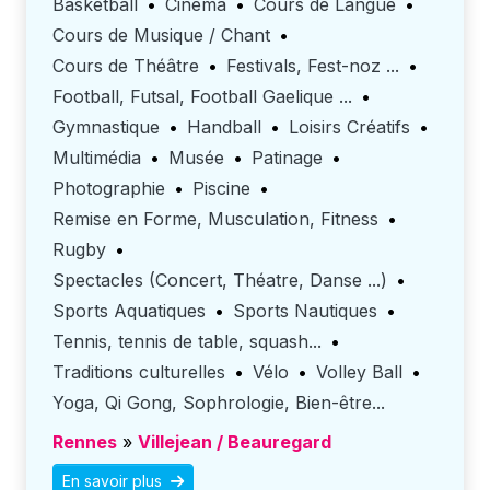
Basketball
•
Cinéma
•
Cours de Langue
•
Cours de Musique / Chant
•
Cours de Théâtre
•
Festivals, Fest-noz ...
•
Football, Futsal, Football Gaelique ...
•
Gymnastique
•
Handball
•
Loisirs Créatifs
•
Multimédia
•
Musée
•
Patinage
•
Photographie
•
Piscine
•
Remise en Forme, Musculation, Fitness
•
Rugby
•
Spectacles (Concert, Théatre, Danse ...)
•
Sports Aquatiques
•
Sports Nautiques
•
Tennis, tennis de table, squash...
•
Traditions culturelles
•
Vélo
•
Volley Ball
•
Yoga, Qi Gong, Sophrologie, Bien-être...
Rennes
»
Villejean / Beauregard
En savoir plus