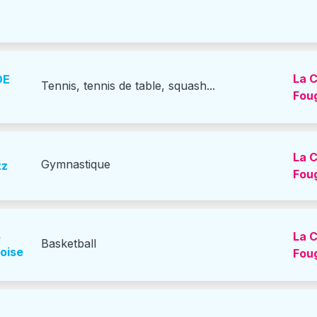
La C
Tennis, tennis de table, squash...
Fou
La C
Gymnastique
tz
Fou
La C
Basketball
oise
Fou