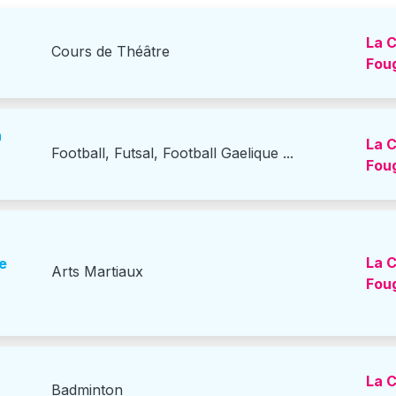
La C
Cours de Théâtre
Fou
La C
Football, Futsal, Football Gaelique ...
Fou
La C
Arts Martiaux
Fou
La C
Badminton