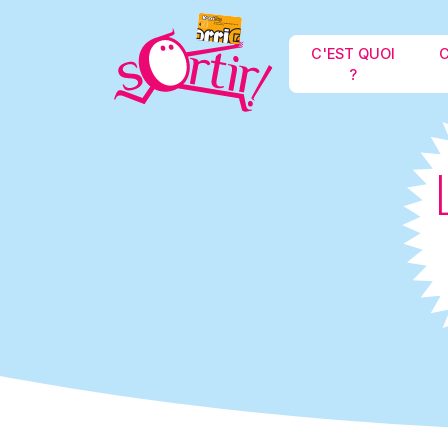
C'EST QUOI
C
?