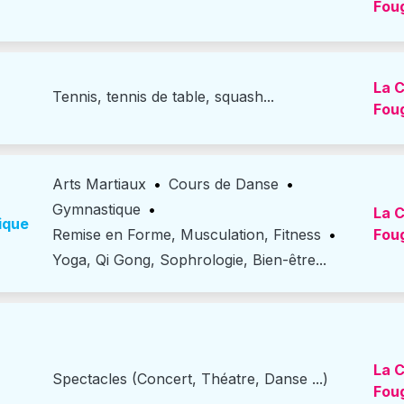
Fou
La C
Tennis, tennis de table, squash...
Fou
Arts Martiaux
•
Cours de Danse
•
Gymnastique
•
La C
ique
Remise en Forme, Musculation, Fitness
•
Fou
Yoga, Qi Gong, Sophrologie, Bien-être...
La C
Spectacles (Concert, Théatre, Danse ...)
Fou